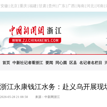
安徽
|
北京
|
重庆
|
福建
|
甘肃
|
贵州
|
广东
|
广西
|
海南
|
河北
|
河南
|
首页
中新社记者看浙江
要闻
同心圆
区县
名记者名栏目
浙江永康钱江水务：赴义乌开展现
2026-05-28 21:08:58
来源：中新网浙江