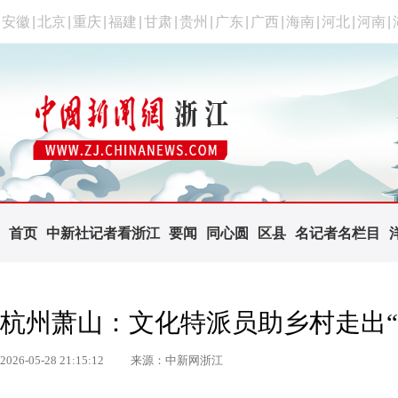
安徽
|
北京
|
重庆
|
福建
|
甘肃
|
贵州
|
广东
|
广西
|
海南
|
河北
|
河南
|
首页
中新社记者看浙江
要闻
同心圆
区县
名记者名栏目
杭州萧山：文化特派员助乡村走出“
2026-05-28 21:15:12
来源：中新网浙江