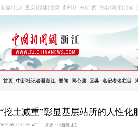
安徽
|
北京
|
重庆
|
福建
|
甘肃
|
贵州
|
广东
|
广西
|
海南
|
河北
|
河南
|
首页
中新社记者看浙江
要闻
同心圆
区县
名记者名栏目
“挖土减重”彰显基层站所的人性化
2026-05-29 11:20:47
来源：中新网浙江