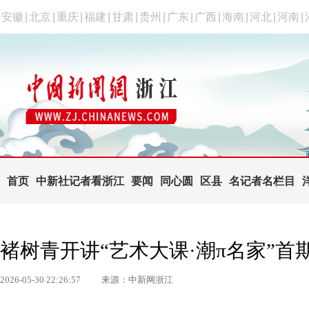
安徽
|
北京
|
重庆
|
福建
|
甘肃
|
贵州
|
广东
|
广西
|
海南
|
河北
|
河南
|
首页
中新社记者看浙江
要闻
同心圆
区县
名记者名栏目
褚树青开讲“艺术大课·潮π名家”首
2026-05-30 22:26:57
来源：中新网浙江