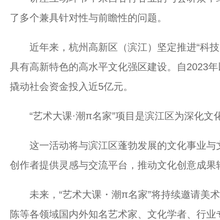
了多个兼具针对性与前瞻性的问题。
近年来，杭州高新区（滨江）坚定推进“科技+
具有高新特色的高水平文化强区建设。自2023年
撬动社会资金投入近5亿元。
“艺术大课·潮π名家”项目是滨江区为深化文
这一活动将与滨江区蓬勃发展的文化事业与文
创作者提供灵感与交流平台，推动文化创意成果
未来，“艺术大课・潮π名家”将持续邀请美术
陈等各领域国内外知名艺术家、文化学者、行业