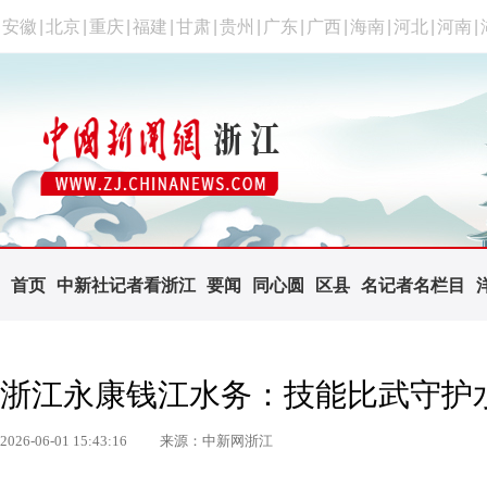
安徽
|
北京
|
重庆
|
福建
|
甘肃
|
贵州
|
广东
|
广西
|
海南
|
河北
|
河南
|
首页
中新社记者看浙江
要闻
同心圆
区县
名记者名栏目
浙江永康钱江水务：技能比武守护
2026-06-01 15:43:16
来源：中新网浙江