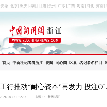
安徽
|
北京
|
重庆
|
福建
|
甘肃
|
贵州
|
广东
|
广西
|
海南
|
河北
|
河南
|
首页
中新社记者看浙江
要闻
同心圆
区县
名记者名栏目
工行推动“耐心资本”再发力 投注O
2026-06-03 18:22:51
来源：中新网浙江