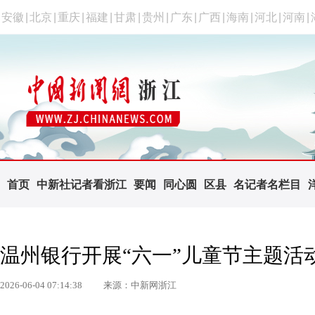
安徽
|
北京
|
重庆
|
福建
|
甘肃
|
贵州
|
广东
|
广西
|
海南
|
河北
|
河南
|
首页
中新社记者看浙江
要闻
同心圆
区县
名记者名栏目
温州银行开展“六一”儿童节主题活
2026-06-04 07:14:38
来源：中新网浙江