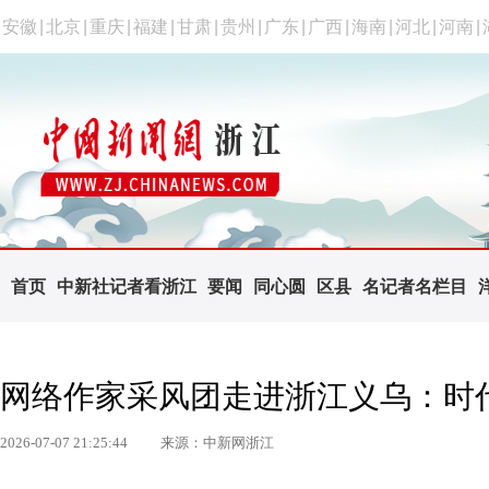
安徽
|
北京
|
重庆
|
福建
|
甘肃
|
贵州
|
广东
|
广西
|
海南
|
河北
|
河南
|
首页
中新社记者看浙江
要闻
同心圆
区县
名记者名栏目
网络作家采风团走进浙江义乌：时
2026-07-07 21:25:44
来源：中新网浙江