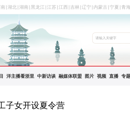
河南
|
湖北
|
湖南
|
黑龙江
|
江苏
|
江西
|
吉林
|
辽宁
|
内蒙古
|
宁夏
|
青
目
洋主播看浙里
中新访谈
融媒体联盟
图片
视频
直播
专
职工子女开设夏令营