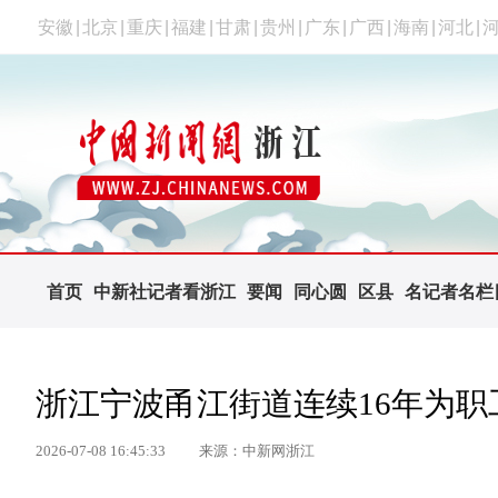
安徽
|
北京
|
重庆
|
福建
|
甘肃
|
贵州
|
广东
|
广西
|
海南
|
河北
|
首页
中新社记者看浙江
要闻
同心圆
区县
名记者名栏
浙江宁波甬江街道连续16年为
2026-07-08 16:45:33
来源：中新网浙江