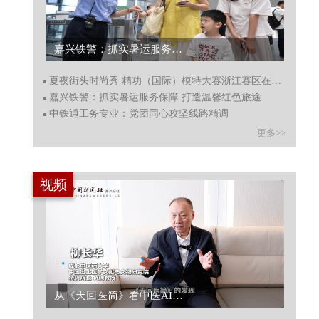
嘉兴铁警：抓实暑运服务保障 打造温馨红色旅途...
夏夜街头时尚秀 精功（国际）模特大赛浙江赛区在杭州收官
嘉兴铁警：抓实暑运服务保障 打造温馨红色旅途
中铁通工务专业：党团同心攻坚线路精调
更多>>
视频
从《天回医简》看中医AI新方向...