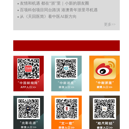
友情和机遇 都在“浙”里｜小新的朋友圈
百项科创项目同台路演 港澳青年浙里寻机遇
从《天回医简》看中医AI新方向
更多>>