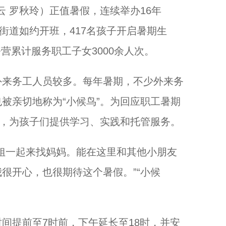
 罗秋玲）正值暑假，连续举办16年
街道如约开班，417名孩子开启暑期生
夏夜街头时尚秀 精功（国际）模特大赛浙江赛区在杭州收官...
令营累计服务职工子女3000余人次。
来务工人员较多。每年暑期，不少外来务
被亲切地称为“小候鸟”。为回应职工暑期
营，为孩子们提供学习、实践和托管服务。
一起来找妈妈。能在这里和其他小朋友
很开心，也很期待这个暑假。”“小候
百项科创项目同台路演 港澳青年浙里寻机遇...
提前至7时前，下午延长至18时，并安