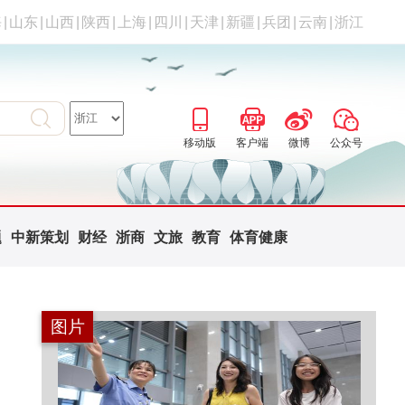
海
|
山东
|
山西
|
陕西
|
上海
|
四川
|
天津
|
新疆
|
兵团
|
云南
|
浙江
移动版
客户端
微博
公众号
题
中新策划
财经
浙商
文旅
教育
体育健康
图片