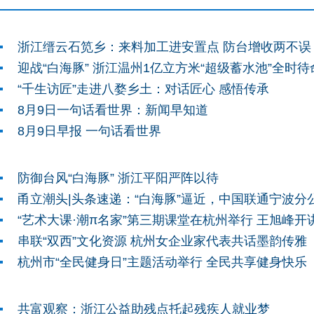
浙江缙云石笕乡：来料加工进安置点 防台增收两不误
迎战“白海豚” 浙江温州1亿立方米“超级蓄水池”全时待
“千生访匠”走进八婺乡土：对话匠心 感悟传承
8月9日一句话看世界：新闻早知道
8月9日早报 一句话看世界
防御台风“白海豚” 浙江平阳严阵以待
“艺术大课·潮π名家”第三期课堂在杭州举行 王旭峰开
串联“双西”文化资源 杭州女企业家代表共话墨韵传雅
杭州市“全民健身日”主题活动举行 全民共享健身快乐
共富观察：浙江公益助残点托起残疾人就业梦