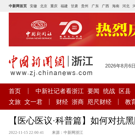
中新网首页
安徽
北京
重庆
福建
甘肃
贵州
广东
广西
海南
河北
2026年8月6
首页
中新社记者看浙江
要闻
统战
区县
文旅
文一君
财经
浙商
咫尺财经
教
【医心医议·科普篇】如何对抗
2022-11-15 22:00:41
来源：中新网浙江