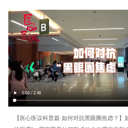
【医心医议科普篇·如何对抗黑眼圈焦虑？】