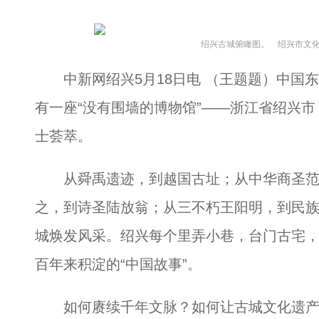
绍兴古城俯瞰图。 绍兴市文化
中新网绍兴5月18日电 （王题题）中国东
有一座“没有围墙的博物馆”——浙江省绍兴市
士荟萃。
从舜禹遗迹，到越国古址；从中华商圣范
之，到诗圣陆放翁；从三不朽王阳明，到民
城焕发风采。绍兴每个里弄小巷，台门古宅
百年来积淀的“中国故事”。
如何赓续千年文脉？如何让古城文化遗产焕