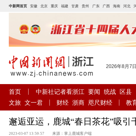
中新网首页
安徽
北京
重庆
福建
甘肃
贵州
广东
广西
海南
河北
2026年8月7
首页
中新社记者看浙江
要闻
统战
区县
文旅
文一君
财经
浙商
咫尺财经
教
邂逅亚运，鹿城“春日茶花”吸引
2023-03-07 13:59:57
来源：掌上鹿城客户端