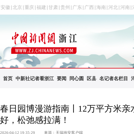
安徽
|
北京
|
重庆
|
福建
|
甘肃
|
贵州
|
广东
|
广西
|
海南
|
河北
|
河南
|
首页
中新社记者看浙江
要闻
同心圆
区县
名记者名栏目
春日园博漫游指南丨12万平方米亲
好，松弛感拉满！
2026-04-12 19:35:29
来源：天瑞地安客户端