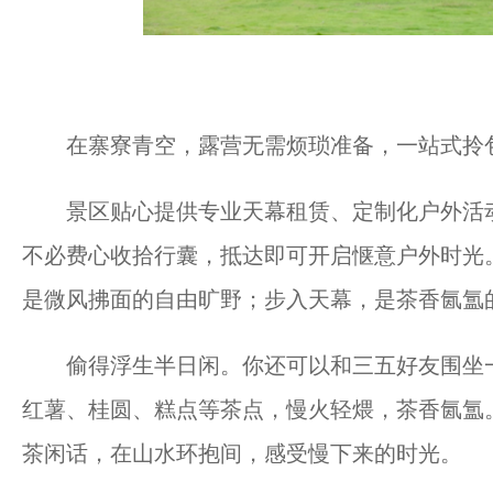
在寨寮青空，露营无需烦琐准备，一站式拎包
景区贴心提供专业天幕租赁、定制化户外活动
不必费心收拾行囊，抵达即可开启惬意户外时光
是微风拂面的自由旷野；步入天幕，是茶香氤氲
偷得浮生半日闲。你还可以和三五好友围坐一
红薯、桂圆、糕点等茶点，慢火轻煨，茶香氤氲
茶闲话，在山水环抱间，感受慢下来的时光。