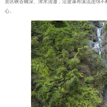
景区峡谷幽深、潭水清澈，沿途瀑布溪流连绵不
心。