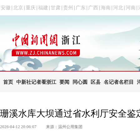
安徽
|
北京
|
重庆
|
福建
|
甘肃
|
贵州
|
广东
|
广西
|
海南
|
河北
|
河南
|
首页
中新社记者看浙江
要闻
同心圆
区县
名记者名栏目
珊溪水库大坝通过省水利厅安全鉴
2026-04-12 20:06:07
来源：温州公用集团