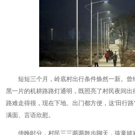
短短三个月，岭底村出行条件焕然一新。曾经
黑一片的机耕路路灯通明，既照亮了村民夜间出
路难走得很，现在下地、出门都方便，这‘田行路’
满面、言语欣慰。
傍晚时分，村民三三两两散步聊天，孩童嬉戏