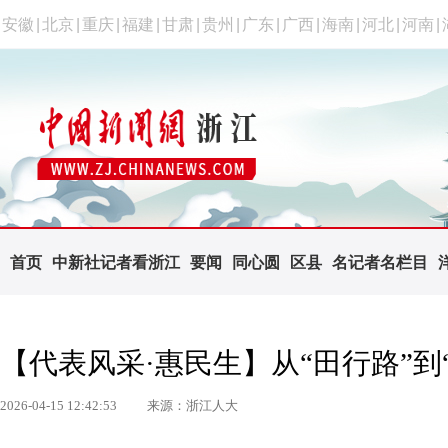
安徽
|
北京
|
重庆
|
福建
|
甘肃
|
贵州
|
广东
|
广西
|
海南
|
河北
|
河南
|
首页
中新社记者看浙江
要闻
同心圆
区县
名记者名栏目
【代表风采·惠民生】从“田行路”到
2026-04-15 12:42:53
来源：浙江人大