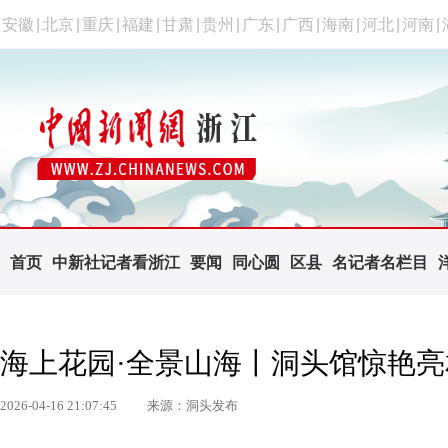
安徽
|
北京
|
重庆
|
福建
|
甘肃
|
贵州
|
广东
|
广西
|
海南
|
河北
|
河南
|
首页
中新社记者看浙江
要闻
同心圆
区县
名记者名栏目
海上花园·全景山海丨洞头馆惊艳
2026-04-16 21:07:45
来源：洞头发布