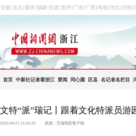
安徽
|
北京
|
重庆
|
福建
|
甘肃
|
贵州
|
广东
|
广西
|
海南
|
河北
|
河南
|
首页
中新社记者看浙江
要闻
同心圆
区县
名记者名栏目
文特“派”瑞记丨跟着文化特派员游
2026-04-21 14:54:20
来源：天瑞地安客户端