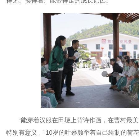
得见、摸得着、能带得走的成长记忆。
“能穿着汉服在田埂上背诗作画，在曹村最美
特别有意义。”10岁的叶慕颜举着自己绘制的荷