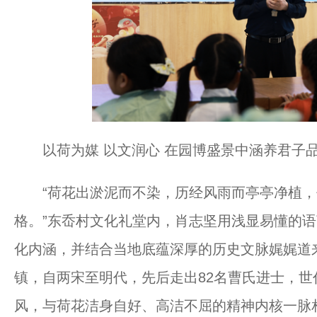
以荷为媒 以文润心 在园博盛景中涵养君
“荷花出淤泥而不染，历经风雨而亭亭净植，
格。”东岙村文化礼堂内，肖志坚用浅显易懂的
化内涵，并结合当地底蕴深厚的历史文脉娓娓道来
镇，自两宋至明代，先后走出82名曹氏进士，
风，与荷花洁身自好、高洁不屈的精神内核一脉