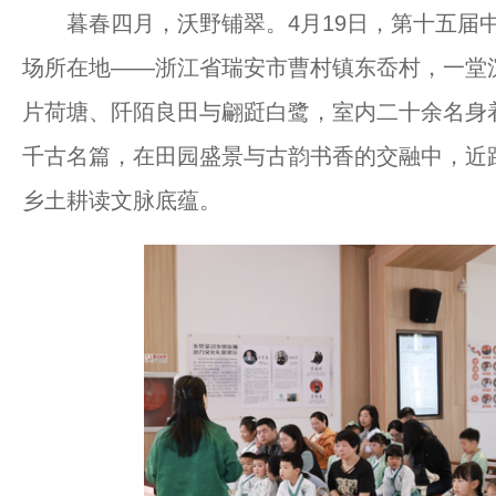
暮春四月，沃野铺翠。4月19日，第十五届中
场所在地——浙江省瑞安市曹村镇东岙村，一堂
片荷塘、阡陌良田与翩跹白鹭，室内二十余名身
千古名篇，在田园盛景与古韵书香的交融中，近
乡土耕读文脉底蕴。