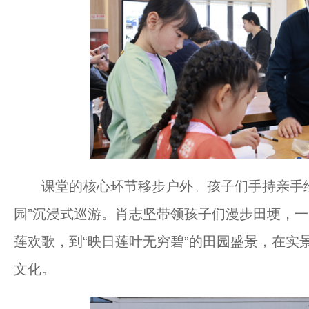
课堂的核心环节移步户外。孩子们手持亲手绘
园”沉浸式巡游。肖志坚带领孩子们漫步田埂，
莲欢歌，到“映日莲叶无穷碧”的田园盛景，在实
文化。