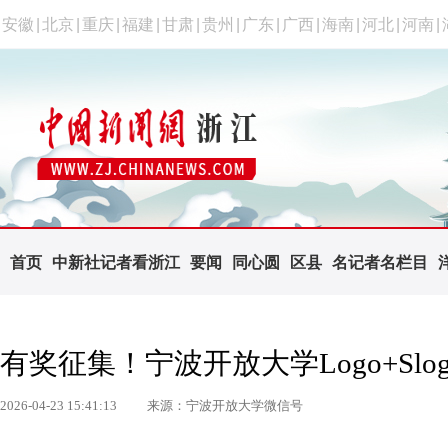
安徽
|
北京
|
重庆
|
福建
|
甘肃
|
贵州
|
广东
|
广西
|
海南
|
河北
|
河南
|
首页
中新社记者看浙江
要闻
同心圆
区县
名记者名栏目
有奖征集！宁波开放大学Logo+Slog
2026-04-23 15:41:13
来源：宁波开放大学微信号