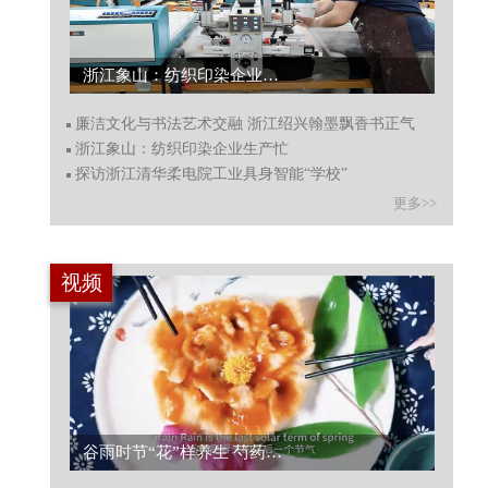
廉洁文化与书法艺术交融 浙江绍兴翰墨飘香书正气...
廉洁文化与书法艺术交融 浙江绍兴翰墨飘香书正气
浙江象山：纺织印染企业生产忙
探访浙江清华柔电院工业具身智能“学校”
更多>>
视频
网络“真”探丨这些“虚拟歌手”，靠什么赢得1.5亿粉丝？...