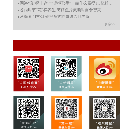
网络“真”探丨这些“虚拟歌手”，靠什么赢得1.5亿粉丝？
谷雨时节“花”样养生 芍药鱼片藏顺时而食智慧
从舞者到主创 她把畲族故事讲给世界听
更多>>