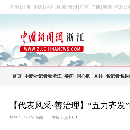
安徽
|
北京
|
重庆
|
福建
|
甘肃
|
贵州
|
广东
|
广西
|
海南
|
河北
|
首页
中新社记者看浙江
要闻
同心圆
区县
名记者名栏
【代表风采·善治理】“五力齐发
2026-04-24 10:13:09
来源：浙江人大