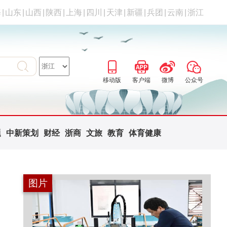
海
|
山东
|
山西
|
陕西
|
上海
|
四川
|
天津
|
新疆
|
兵团
|
云南
|
浙江
移动版
客户端
微博
公众号
题
中新策划
财经
浙商
文旅
教育
体育健康
图片