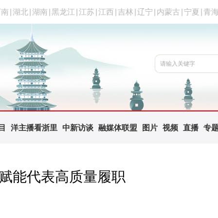
河南
|
湖北
|
湖南
|
黑龙江
|
江苏
|
江西
|
吉林
|
辽宁
|
内蒙古
|
宁夏
|
青
目
洋主播看浙里
中新访谈
融媒体联盟
图片
视频
直播
专
”赋能代表高质量履职