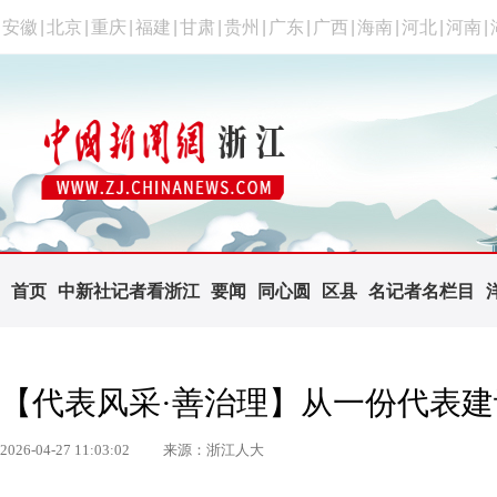
安徽
|
北京
|
重庆
|
福建
|
甘肃
|
贵州
|
广东
|
广西
|
海南
|
河北
|
河南
|
首页
中新社记者看浙江
要闻
同心圆
区县
名记者名栏目
【代表风采·善治理】从一份代表建
2026-04-27 11:03:02
来源：浙江人大