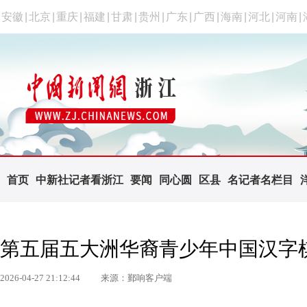
安徽
|
北京
|
重庆
|
福建
|
甘肃
|
贵州
|
广东
|
广西
|
海南
|
河北
|
河南
|
首页
中新社记者看浙江
要闻
同心圆
区县
名记者名栏目
第五届五大洲华裔青少年中国汉字
2026-04-27 21:12:44
来源：鄞响客户端