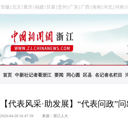
安徽
|
北京
|
重庆
|
福建
|
甘肃
|
贵州
|
广东
|
广西
|
海南
|
河北
|
河南
|
首页
中新社记者看浙江
要闻
同心圆
区县
名记者名栏目
【代表风采·助发展】“代表问政”
2026-04-28 16:47:59
来源：浙江人大