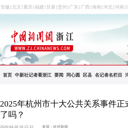
安徽
|
北京
|
重庆
|
福建
|
甘肃
|
贵州
|
广东
|
广西
|
海南
|
河北
|
河南
|
首页
中新社记者看浙江
要闻
同心圆
区县
名记者名栏目
2025年杭州市十大公共关系事件
了吗？
2026-04-28 18:25:32
来源：杭州新闻