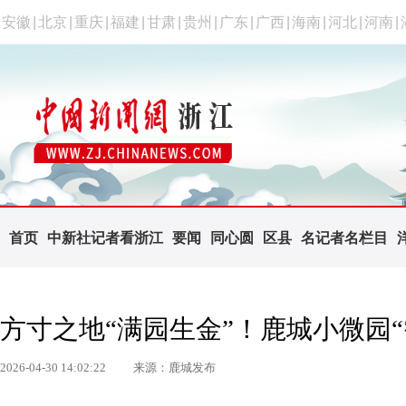
安徽
|
北京
|
重庆
|
福建
|
甘肃
|
贵州
|
广东
|
广西
|
海南
|
河北
|
河南
|
首页
中新社记者看浙江
要闻
同心圆
区县
名记者名栏目
方寸之地“满园生金”！鹿城小微园“
2026-04-30 14:02:22
来源：鹿城发布