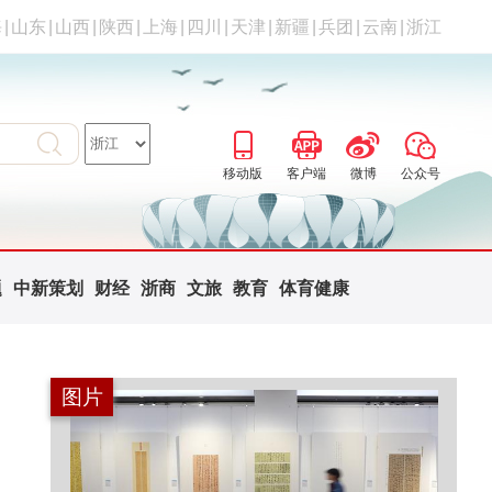
海
|
山东
|
山西
|
陕西
|
上海
|
四川
|
天津
|
新疆
|
兵团
|
云南
|
浙江
移动版
客户端
微博
公众号
题
中新策划
财经
浙商
文旅
教育
体育健康
图片