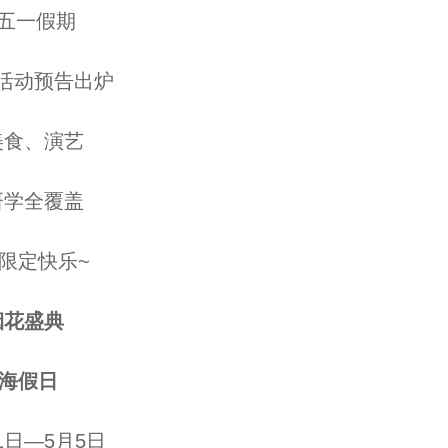
五一假期
动预告出炉
食、演艺
学全覆盖
定快乐~
烟花盛典
滨海假日
1日—5月5日