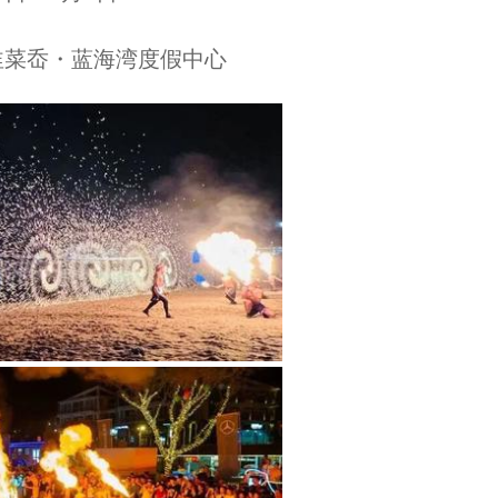
韭菜岙・蓝海湾度假中心