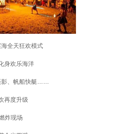
海全天狂欢模式
身欢乐海洋
影、帆船快艇……
再度升级
燃炸现场