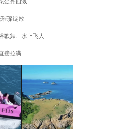
金光四溅
璀璨绽放
歌舞、水上飞人
接拉满