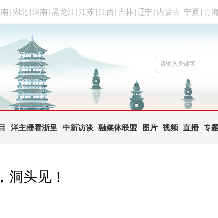
河南
|
湖北
|
湖南
|
黑龙江
|
江苏
|
江西
|
吉林
|
辽宁
|
内蒙古
|
宁夏
|
青
目
洋主播看浙里
中新访谈
融媒体联盟
图片
视频
直播
专
，洞头见！