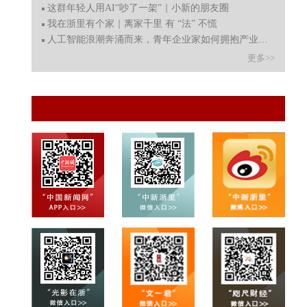
这群年轻人用AI“吵了一架”｜小新的朋友圈
我在浙里有个家｜离家千里 有 “法” 不慌
人工智能浪潮奔涌而来，青年企业家如何拥抱产业变革新机
更多>>