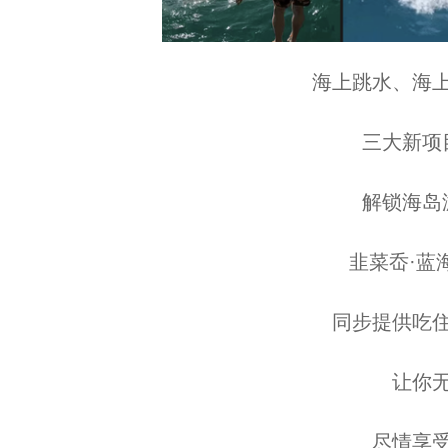
海上跳水、海上
三大新项目
解锁海岛游
韭菜岙·蓝海
同步提供吃住
让你无
尽情享受