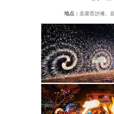
地点：
韭菜岙沙滩、