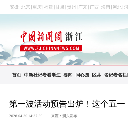
安徽
|
北京
|
重庆
|
福建
|
甘肃
|
贵州
|
广东
|
广西
|
海南
|
河北
|
首页
中新社记者看浙江
要闻
同心圆
区县
名记者名栏
第一波活动预告出炉！这个五一
2026-04-30 14:37:39
来源：洞头发布