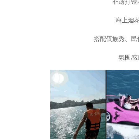
非遗打铁花
海上烟花
搭配佤族秀、民俗
氛围感直