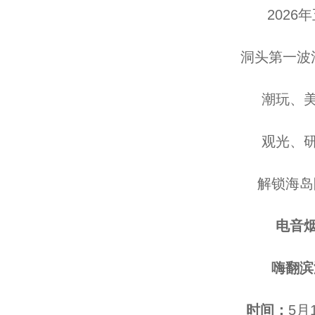
2026年
洞头第一波活
潮玩、美
观光、研
解锁海岛限
电音
嗨翻
时间：
5月