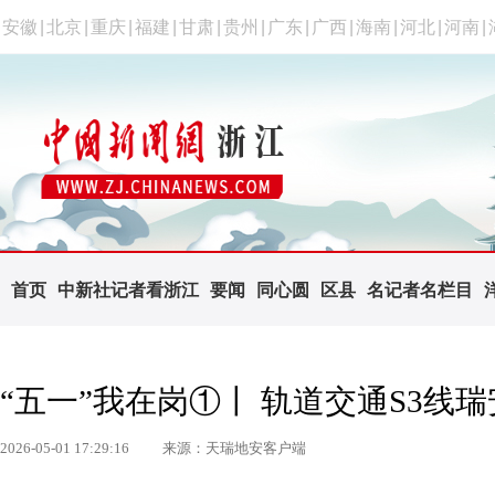
安徽
|
北京
|
重庆
|
福建
|
甘肃
|
贵州
|
广东
|
广西
|
海南
|
河北
|
河南
|
首页
中新社记者看浙江
要闻
同心圆
区县
名记者名栏目
“五一”我在岗①丨 轨道交通S3线
2026-05-01 17:29:16
来源：天瑞地安客户端