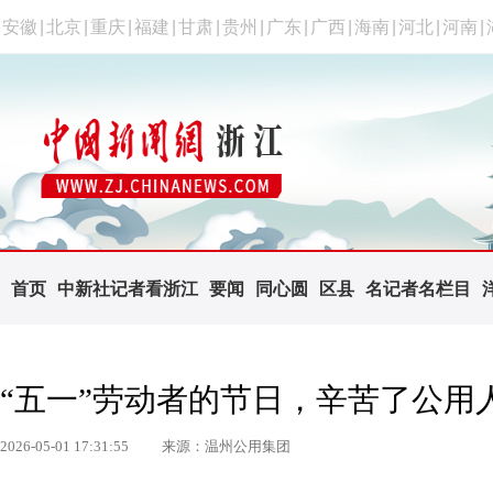
安徽
|
北京
|
重庆
|
福建
|
甘肃
|
贵州
|
广东
|
广西
|
海南
|
河北
|
河南
|
首页
中新社记者看浙江
要闻
同心圆
区县
名记者名栏目
“五一”劳动者的节日，辛苦了公用
2026-05-01 17:31:55
来源：温州公用集团