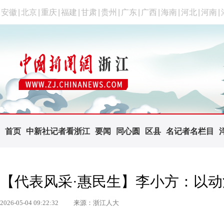
安徽
|
北京
|
重庆
|
福建
|
甘肃
|
贵州
|
广东
|
广西
|
海南
|
河北
|
河南
|
首页
中新社记者看浙江
要闻
同心圆
区县
名记者名栏目
【代表风采·惠民生】李小方：以
2026-05-04 09:22:32
来源：浙江人大