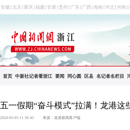
安徽
|
北京
|
重庆
|
福建
|
甘肃
|
贵州
|
广东
|
广西
|
海南
|
河北
|
河南
|
首页
中新社记者看浙江
要闻
同心圆
区县
名记者名栏目
五一假期“奋斗模式”拉满！龙港这
2026-05-05 11:50:45
来源：龙港新闻客户端