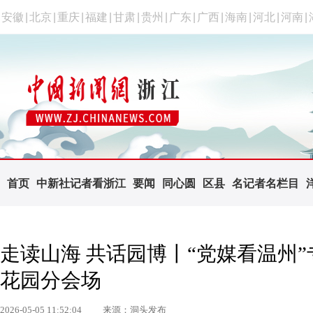
安徽
|
北京
|
重庆
|
福建
|
甘肃
|
贵州
|
广东
|
广西
|
海南
|
河北
|
河南
|
首页
中新社记者看浙江
要闻
同心圆
区县
名记者名栏目
走读山海 共话园博丨“党媒看温州
花园分会场
2026-05-05 11:52:04
来源：洞头发布