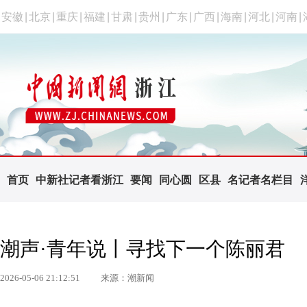
安徽
|
北京
|
重庆
|
福建
|
甘肃
|
贵州
|
广东
|
广西
|
海南
|
河北
|
河南
|
首页
中新社记者看浙江
要闻
同心圆
区县
名记者名栏目
潮声·青年说丨寻找下一个陈丽君
2026-05-06 21:12:51
来源：潮新闻