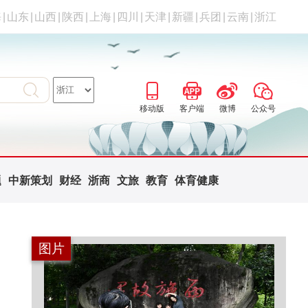
海
|
山东
|
山西
|
陕西
|
上海
|
四川
|
天津
|
新疆
|
兵团
|
云南
|
浙江
移动版
客户端
微博
公众号
题
中新策划
财经
浙商
文旅
教育
体育健康
图片