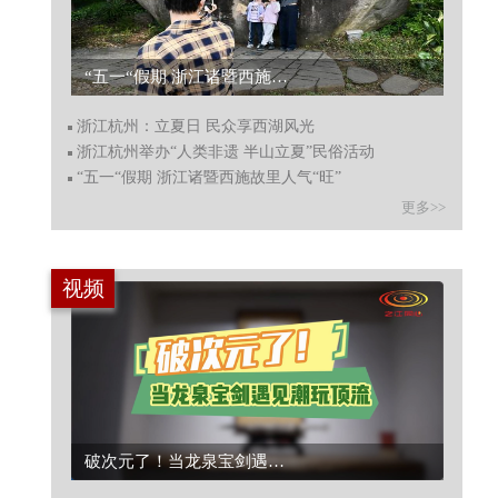
“五一“假期 浙江诸暨西施故里人气“旺”...
浙江杭州：立夏日 民众享西湖风光
浙江杭州举办“人类非遗 半山立夏”民俗活动
“五一“假期 浙江诸暨西施故里人气“旺”
更多>>
视频
破次元了！当龙泉宝剑遇上顶流潮玩...