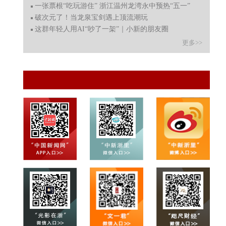
一张票根“吃玩游住” 浙江温州龙湾永中预热“五一”
破次元了！当龙泉宝剑遇上顶流潮玩
这群年轻人用AI“吵了一架”｜小新的朋友圈
更多>>