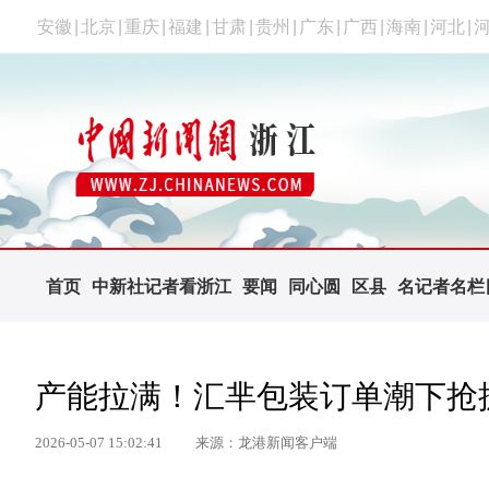
安徽
|
北京
|
重庆
|
福建
|
甘肃
|
贵州
|
广东
|
广西
|
海南
|
河北
|
首页
中新社记者看浙江
要闻
同心圆
区县
名记者名栏
产能拉满！汇芈包装订单潮下抢
2026-05-07 15:02:41
来源：龙港新闻客户端