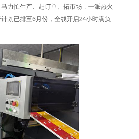
马力忙生产、赶订单、拓市场，一派热火
计划已排至6月份，全线开启24小时满负
浙江杭州举办“人类非遗 半山立夏”民俗活动...
一张票根“吃玩游住” 浙江温州龙湾永中预热“五一”...