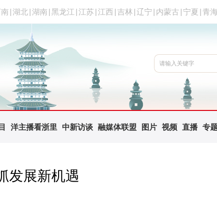
河南
|
湖北
|
湖南
|
黑龙江
|
江苏
|
江西
|
吉林
|
辽宁
|
内蒙古
|
宁夏
|
青
目
洋主播看浙里
中新访谈
融媒体联盟
图片
视频
直播
专
抓发展新机遇