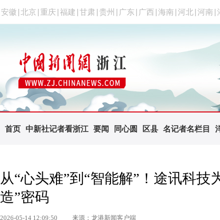
安徽
|
北京
|
重庆
|
福建
|
甘肃
|
贵州
|
广东
|
广西
|
海南
|
河北
|
河南
|
首页
中新社记者看浙江
要闻
同心圆
区县
名记者名栏目
从“心头难”到“智能解”！途讯科技
造”密码
2026-05-14 12:09:50
来源：龙港新闻客户端