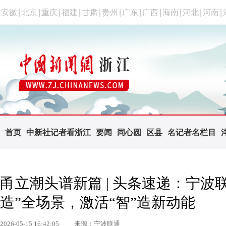
安徽
|
北京
|
重庆
|
福建
|
甘肃
|
贵州
|
广东
|
广西
|
海南
|
河北
|
河南
|
首页
中新社记者看浙江
要闻
同心圆
区县
名记者名栏目
甬立潮头谱新篇 | 头条速递：宁波
造”全场景，激活“智”造新动能
2026-05-15 16:42:05
来源：宁波联通