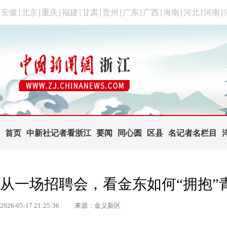
安徽
|
北京
|
重庆
|
福建
|
甘肃
|
贵州
|
广东
|
广西
|
海南
|
河北
|
河南
|
首页
中新社记者看浙江
要闻
同心圆
区县
名记者名栏目
从一场招聘会，看金东如何“拥抱”
2026-05-17 21:25:36
来源：金义新区