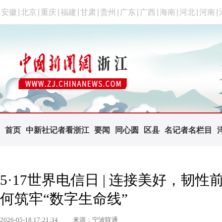
安徽
|
北京
|
重庆
|
福建
|
甘肃
|
贵州
|
广东
|
广西
|
海南
|
河北
|
河南
|
首页
中新社记者看浙江
要闻
同心圆
区县
名记者名栏目
5·17世界电信日 | 连接美好，
何筑牢“数字生命线”
2026-05-18 17:21:34
来源：宁波联通