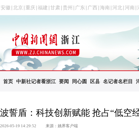
安徽
|
北京
|
重庆
|
福建
|
甘肃
|
贵州
|
广东
|
广西
|
海南
|
河北
|
河南
|
首页
中新社记者看浙江
要闻
同心圆
区县
名记者名栏目
波誓盾：科技创新赋能 抢占“低空
2026-05-19 14:29:52
来源：姚界客户端