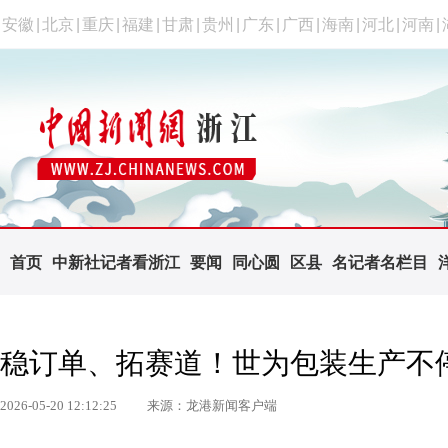
安徽
|
北京
|
重庆
|
福建
|
甘肃
|
贵州
|
广东
|
广西
|
海南
|
河北
|
河南
|
首页
中新社记者看浙江
要闻
同心圆
区县
名记者名栏目
稳订单、拓赛道！世为包装生产不
2026-05-20 12:12:25
来源：龙港新闻客户端