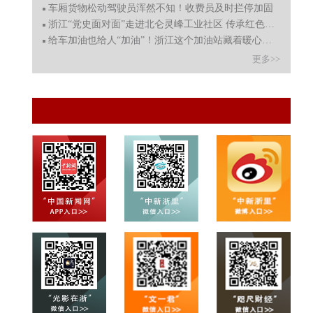
车厢货物松动驾驶员浑然不知！收费员及时拦停加固
浙江“党史面对面”走进北仑灵峰工业社区 传承红色精神
给车加油也给人“加油”！浙江这个加油站藏着暖心智能食
更多>>