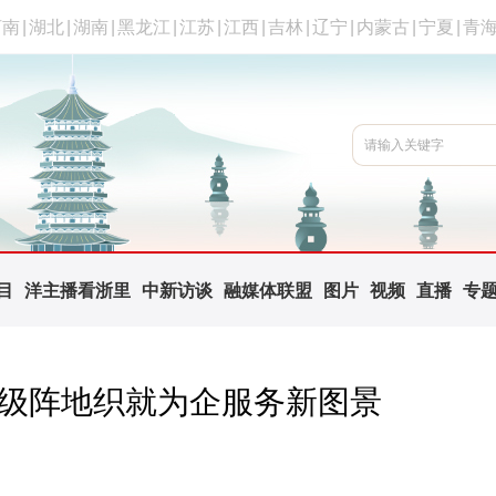
河南
|
湖北
|
湖南
|
黑龙江
|
江苏
|
江西
|
吉林
|
辽宁
|
内蒙古
|
宁夏
|
青
目
洋主播看浙里
中新访谈
融媒体联盟
图片
视频
直播
专
三级阵地织就为企服务新图景