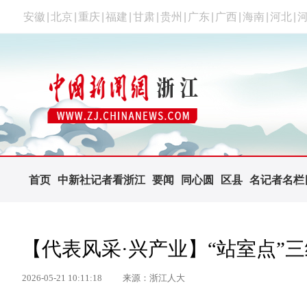
安徽
|
北京
|
重庆
|
福建
|
甘肃
|
贵州
|
广东
|
广西
|
海南
|
河北
|
首页
中新社记者看浙江
要闻
同心圆
区县
名记者名栏
【代表风采·兴产业】“站室点”
2026-05-21 10:11:18
来源：浙江人大