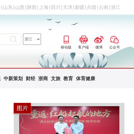
海
|
山东
|
山西
|
陕西
|
上海
|
四川
|
天津
|
新疆
|
兵团
|
云南
|
浙江
移动版
客户端
微博
公众号
题
中新策划
财经
浙商
文旅
教育
体育健康
图片