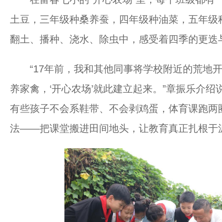
土豆，三年级种桑养蚕，四年级种油菜，五年级
翻土、播种、浇水、除虫中，感受着四季的更迭
“17年前，我和其他同事将学校附近的荒地开
养家禽，‘开心农场’就此建立起来。”章振乐介
有些孩子不会系鞋带、不会剥鸡蛋，体育课跑两
法——把课堂搬进田间地头，让教育真正扎根于