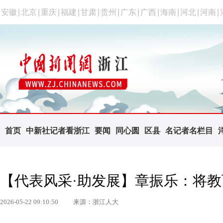
安徽
|
北京
|
重庆
|
福建
|
甘肃
|
贵州
|
广东
|
广西
|
海南
|
河北
|
河南
|
首页
中新社记者看浙江
要闻
同心圆
区县
名记者名栏目
【代表风采·助发展】章振乐：将教
2026-05-22 09:10:50
来源：浙江人大