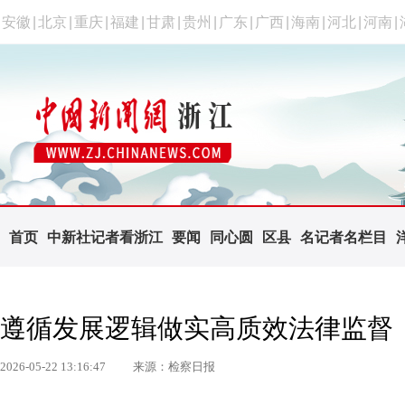
安徽
|
北京
|
重庆
|
福建
|
甘肃
|
贵州
|
广东
|
广西
|
海南
|
河北
|
河南
|
首页
中新社记者看浙江
要闻
同心圆
区县
名记者名栏目
遵循发展逻辑做实高质效法律监督
2026-05-22 13:16:47
来源：检察日报