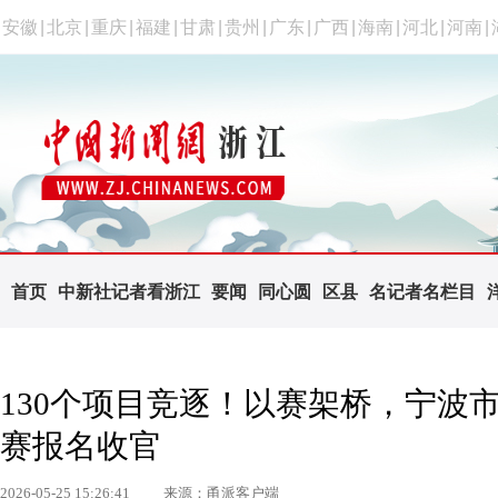
安徽
|
北京
|
重庆
|
福建
|
甘肃
|
贵州
|
广东
|
广西
|
海南
|
河北
|
河南
|
首页
中新社记者看浙江
要闻
同心圆
区县
名记者名栏目
130个项目竞逐！以赛架桥，宁波
赛报名收官
2026-05-25 15:26:41
来源：甬派客户端