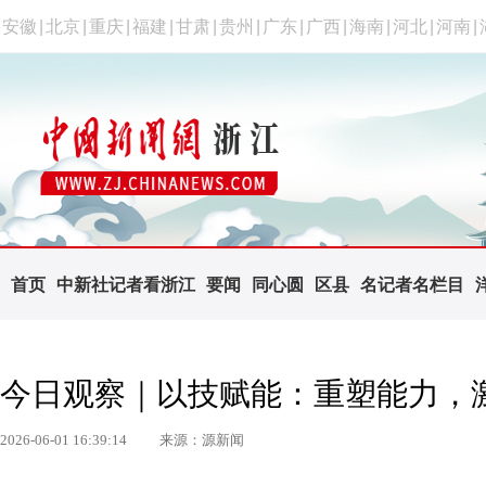
安徽
|
北京
|
重庆
|
福建
|
甘肃
|
贵州
|
广东
|
广西
|
海南
|
河北
|
河南
|
首页
中新社记者看浙江
要闻
同心圆
区县
名记者名栏目
今日观察｜以技赋能：重塑能力，
2026-06-01 16:39:14
来源：源新闻