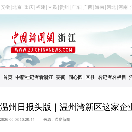
安徽
|
北京
|
重庆
|
福建
|
甘肃
|
贵州
|
广东
|
广西
|
海南
|
河北
|
河南
|
首页
中新社记者看浙江
要闻
同心圆
区县
名记者名栏目
温州日报头版｜温州湾新区这家企
2026-06-03 16:29:44
来源：温度新闻