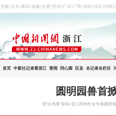
安徽
|
北京
|
重庆
|
福建
|
甘肃
|
贵州
|
广东
|
广西
|
海南
|
河北
|
河南
|
首页
中新社记者看浙江
要闻
同心圆
区县
名记者名栏目
圆明园兽首掀
受“白海豚”影响 浙江四种作业专项捕捞