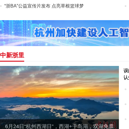
“浙BA”公益宣传片发布 点亮草根篮球梦
中新浙里
误
认
6月24日“杭州西湖日”，西湖+千岛湖，双湖免票