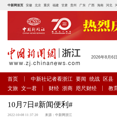
中新网首页
安徽
北京
重庆
福建
甘肃
贵州
广东
广西
海南
河北
2026年8月6
首页
中新社记者看浙江
要闻
统战
区县
文旅
文一君
财经
浙商
咫尺财经
教
10月7日#新闻便利#
2022-10-08 11:37:20
来源：中新网浙江