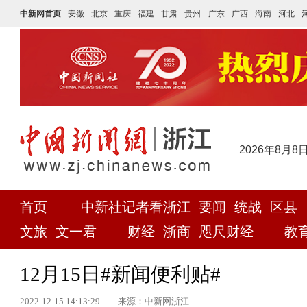
中新网首页
安徽
北京
重庆
福建
甘肃
贵州
广东
广西
海南
河北
2026年8月8
首页
中新社记者看浙江
要闻
统战
区县
文旅
文一君
财经
浙商
咫尺财经
教
12月15日#新闻便利贴#
2022-12-15 14:13:29
来源：中新网浙江