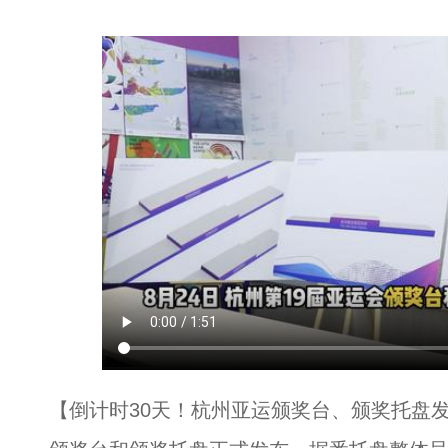
【倒计时30天！杭州亚运颁奖台、颁奖托盘