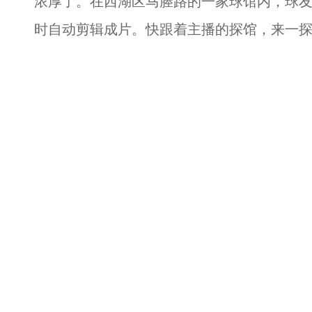
浓厚了。在西湖区马塍路的一家球馆内，球
时自动剪辑成片。快跟着主播的探馆，来一探